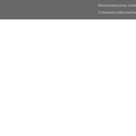
Металлокассеты ста
Стальные композитн