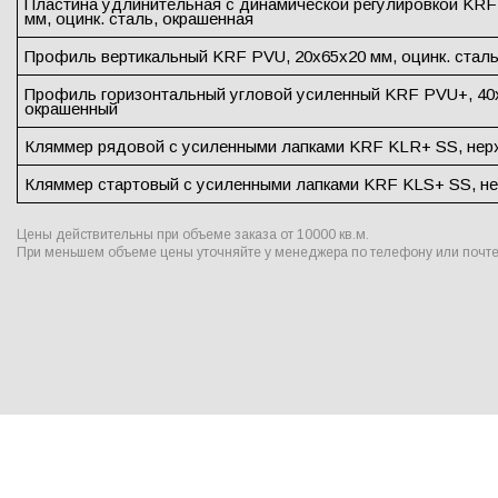
Пластина удлинительная с динамической регулировкой KRF 
мм, оцинк. сталь, окрашенная
Профиль вертикальный KRF PVU, 20х65х20 мм, оцинк. стал
Профиль горизонтальный угловой усиленный KRF PVU+, 40х4
окрашенный
Кляммер рядовой с усиленными лапками KRF KLR+ SS, нерж.
Кляммер стартовый с усиленными лапками KRF KLS+ SS, нер
Цены действительны при объеме заказа от 10000 кв.м.
При меньшем объеме цены уточняйте у менеджера по телефону или почте